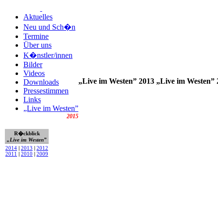
Aktuelles
Neu und Sch�n
Termine
Über uns
K�nstler/innen
Bilder
Videos
„Live im Westen” 2013
„Live im Westen” 
Downloads
Pressestimmen
Links
„Live im Westen”
2015
R�ckblick
„Live im Westen”
2014
|
2013
|
2012
2011
|
2010
|
2009